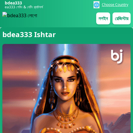
bdea333
🌐
Choose Country
ea333 গেমিং & বেটিং প্ল্যাটফর্ম
লগইন
রেজিস্টার
bdea333 Ishtar