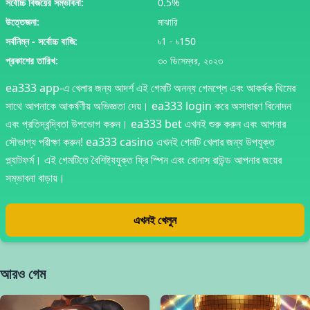
সর্বোচ্চ বিজয়ের সম্ভাবনা:
0.5%
উত্তেজনা:
মাঝারি
সর্বনিম্ন - সর্বোচ্চ বাজি:
৳1 - ৳150
প্রকাশের তারিখ:
৩০ ডিসেম্বর, ২০২৩
ea333 app-এ খেলার জন্য আদর্শ এই গেমটি অনন্য গেমপ্লে এবং আকর্ষক থিমের
সাথে আপনাকে আকর্ষণীয় অভিজ্ঞতা দেয়। ea333 login করে অসাধারণ বিনোদন
এবং প্রতিদ্বন্দ্বিতা উপভোগ করুন। ea333 bet এখনই শুরু করুন এবং আপনার
সৌভাগ্য পরীক্ষা করুন! ea333 casino এখনই গেমটি খেলার জন্য উপযুক্ত
প্ল্যাটফর্ম। এই গেমটিতে বৈশিষ্ট্যযুক্ত ফ্রি স্পিন এবং বোনাস রাউন্ড আপনার জয়ের
সম্ভাবনা বাড়ায়।
এখনই খেলুন
আরও গেম